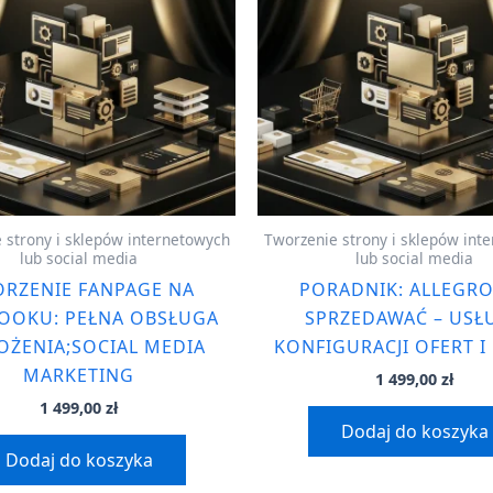
 strony i sklepów internetowych
Tworzenie strony i sklepów int
lub social media
lub social media
RZENIE FANPAGE NA
PORADNIK: ALLEGRO
OOKU: PEŁNA OBSŁUGA
SPRZEDAWAĆ – USŁ
ŻENIA;SOCIAL MEDIA
KONFIGURACJI OFERT I
MARKETING
1 499,00
zł
1 499,00
zł
Dodaj do koszyka
Dodaj do koszyka