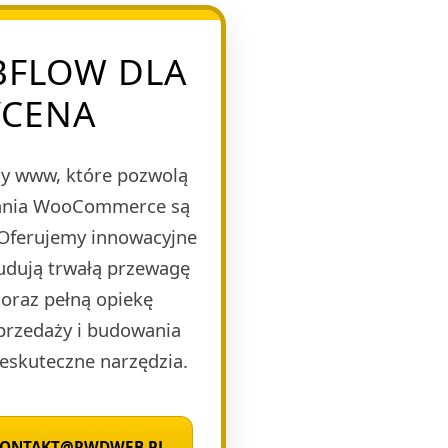
BFLOW DLA
YCENA
y www, które pozwolą
ązania WooCommerce są
 Oferujemy innowacyjne
budują trwałą przewagę
oraz pełną opiekę
sprzedaży i budowania
eskuteczne narzędzia.
 KONTAKT@RWDWEB.PL