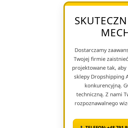
SKUTECZN
MECH
Dostarczamy zaawans
Twojej firmie zaistn
projektowane tak, aby
sklepy Dropshipping A
konkurencyjną. G
techniczną. Z nami T
rozpoznawalnego wize
TELEFON: +48 791 8