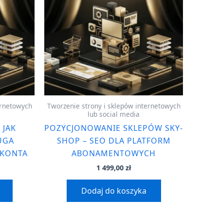
ernetowych
Tworzenie strony i sklepów internetowych
lub social media
 JAK
POZYCJONOWANIE SKLEPÓW SKY-
UGA
SHOP – SEO DLA PLATFORM
 KONTA
ABONAMENTOWYCH
1 499,00
zł
Dodaj do koszyka