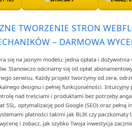
ZNE TWORZENIE STRON WEBF
ECHANIKÓW – DARMOWA WYCE
ra się na jasnym modelu: jedna opłata i dożywotnia 
ów. Stanowczo odcinamy się od opłat abonamentowyc
snego serwisu. Każdy projekt tworzymy od zera, odrz
kalnego designu i pełnej funkcjonalności. Intuicyjny
ntrolę nad treściami i produktami bez potrzeby anga
at SSL, optymalizację pod Google (SEO) oraz pełną i
ystemami płatności takimi jak BLIK czy paczkomaty In
ycenę i zobacz, jak szybko Twoja inwestycja zacznie