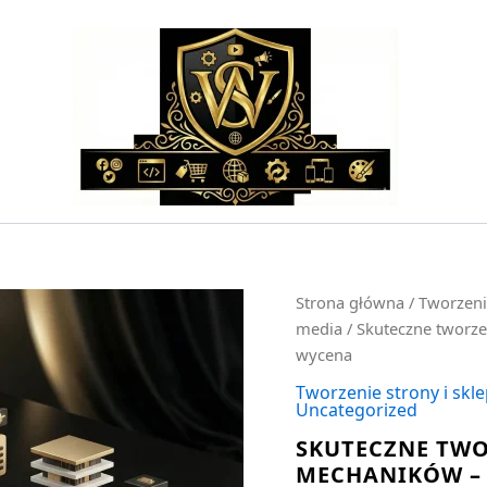
ilość
Strona główna
/
Tworzeni
Skuteczne
media
/ Skuteczne tworz
tworzenie
wycena
stron
webflow
Tworzenie strony i skl
dla
Uncategorized
mechaników
SKUTECZNE TWO
-
MECHANIKÓW –
darmowa