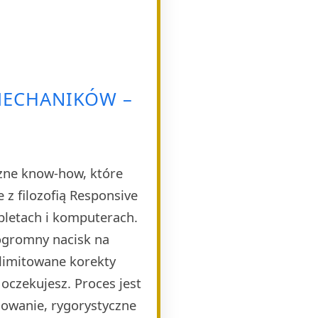
MECHANIKÓW –
czne know-how, które
 z filozofią Responsive
bletach i komputerach.
 ogromny nacisk na
limitowane korekty
 oczekujesz. Proces jest
dowanie, rygorystyczne