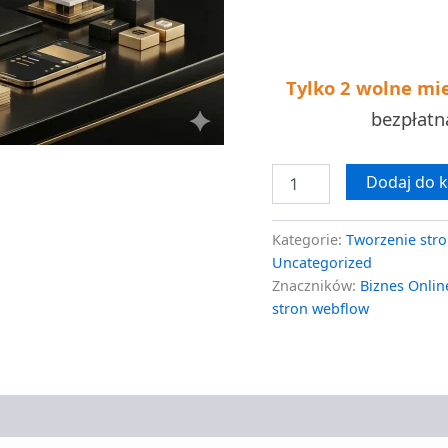
wycena
Tylko 2 wolne mi
bezpłat
Dodaj do 
Kategorie:
Tworzenie stro
Uncategorized
Znaczników:
Biznes Onlin
stron webflow