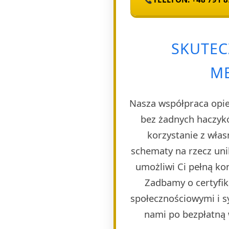
SKUTEC
M
Nasza współpraca opie
bez żadnych haczyk
korzystanie z wła
schematy na rzecz uni
umożliwi Ci pełną ko
Zadbamy o certyfik
społecznościowymi i s
nami po bezpłatną w