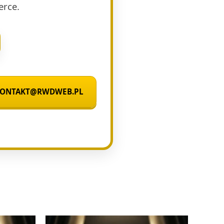
erce.
 KONTAKT@RWDWEB.PL