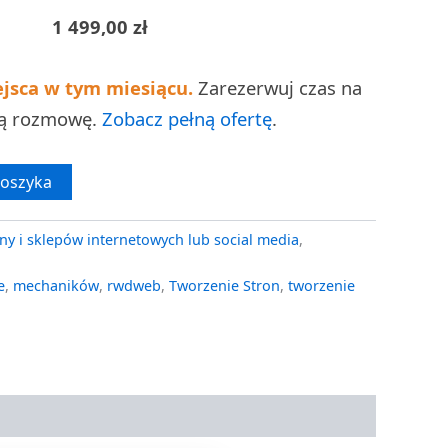
1 499,00
zł
ejsca w tym miesiącu.
Zarezerwuj czas na
ną rozmowę.
Zobacz pełną ofertę
.
koszyka
ny i sklepów internetowych lub social media
,
e
,
mechaników
,
rwdweb
,
Tworzenie Stron
,
tworzenie