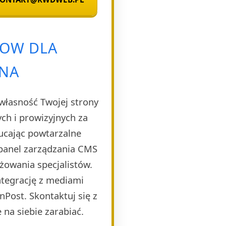
LOW DLA
NA
własność Twojej strony
h i prowizyjnych za
ucając powtarzalne
 panel zarządzania CMS
żowania specjalistów.
ntegrację z mediami
Post. Skontaktuj się z
 na siebie zarabiać.