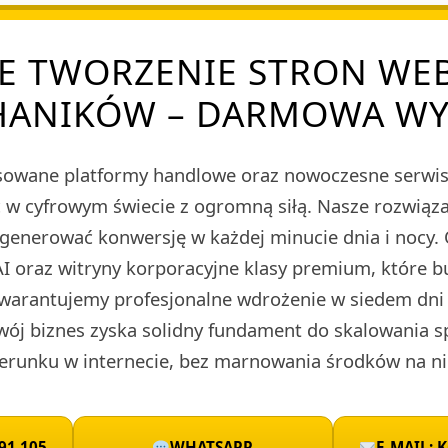
E TWORZENIE STRON WE
ANIKÓW – DARMOWA W
owane platformy handlowe oraz nowoczesne serwis
ieć w cyfrowym świecie z ogromną siłą. Nasze rozwi
 generować konwersję w każdej minucie dnia i nocy.
I oraz witryny korporacyjne klasy premium, które 
warantujemy profesjonalne wdrożenie w siedem dni 
wój biznes zyska solidny fundament do skalowania 
runku w internecie, bez marnowania środków na ni
91 105
WHATSAPP
E-MAIL: