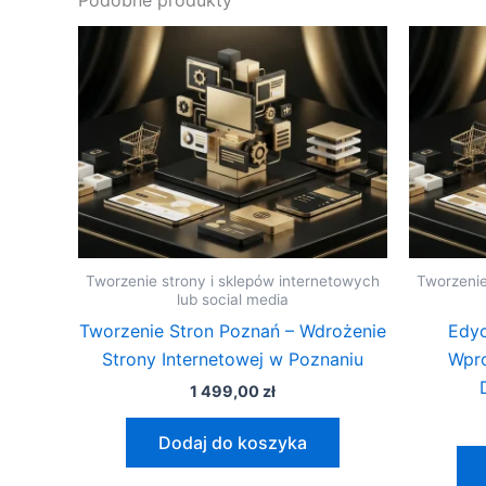
Podobne produkty
Tworzenie strony i sklepów internetowych
Tworzenie
lub social media
Tworzenie Stron Poznań – Wdrożenie
Edyc
Strony Internetowej w Poznaniu
Wpro
1 499,00
zł
Dodaj do koszyka