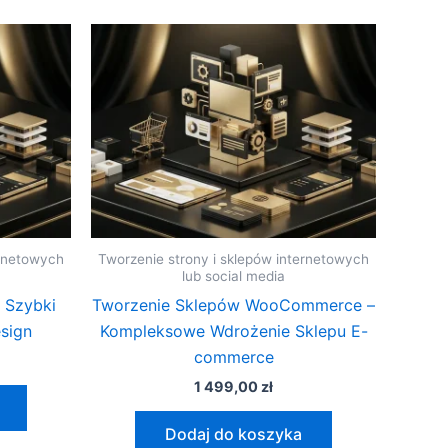
ernetowych
Tworzenie strony i sklepów internetowych
lub social media
 Szybki
Tworzenie Sklepów WooCommerce –
sign
Kompleksowe Wdrożenie Sklepu E-
commerce
1 499,00
zł
Dodaj do koszyka