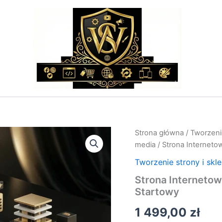
ilość
Strona główna
/
Tworzenie
Strona
media
/ Strona Interneto
Internetowa
z
Tworzenie strony i skl
Pozycjonowaniem
Strona Internetow
–
Startowy
Pakiet
Startowy
1 499,00
zł