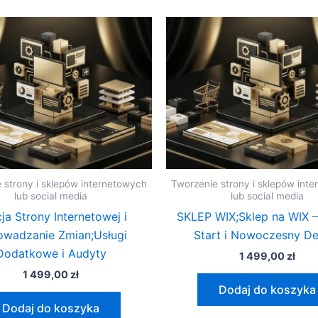
 strony i sklepów internetowych
Tworzenie strony i sklepów int
lub social media
lub social media
ja Strony Internetowej i
SKLEP WIX;Sklep na WIX –
wadzanie Zmian;Usługi
Start i Nowoczesny De
Dodatkowe i Audyty
1 499,00
zł
1 499,00
zł
Dodaj do koszyka
Dodaj do koszyka