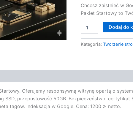
Chcesz zaistnieć w Go
Pakiet Startowy to Twó
Dodaj do 
Kategoria:
Tworzenie stro
 Startowy. Oferujemy responsywną witrynę opartą o syst
g SSD, przepustowość 50GB. Bezpieczeństwo: certyfikat S
meta tagów. Indeksacja w Google. Cena: 1200 zł netto.