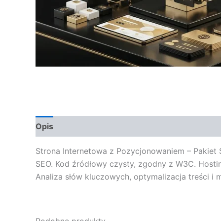
Opis
Opinie (0)
Strona Internetowa z Pozycjonowaniem – Pakiet
SEO. Kod źródłowy czysty, zgodny z W3C. Hostin
Analiza słów kluczowych, optymalizacja treści i 