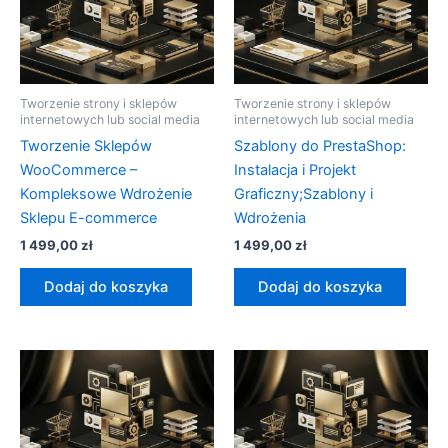
Tworzenie strony i sklepów
Tworzenie strony i sklepów
internetowych lub social media
internetowych lub social media
Tworzenie Sklepów
Szablony do PrestaShop:
WooCommerce –
Instalacja i Projekt
Kompleksowe Wdrożenie
Graficzny;Szablony i
Sklepu E-commerce
Wdrożenia
1 499,00
zł
1 499,00
zł
Dodaj do koszyka
Dodaj do koszyka