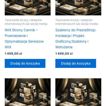
Tworzenie strony i sklepów
Tworzenie strony i sklepów
internetowych lub social media
internetowych lub social media
WIX Strony Cennik –
Szablony do PrestaShop:
Przeniesienie i
Instalacja i Projekt
Optymalizacja Serwisów
Graficzny;Szablony i
WIX
Wdrożenia
1 499,00
zł
1 499,00
zł
Dodaj do koszyka
Dodaj do koszyka