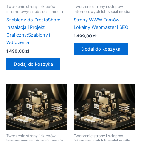
Tworzenie strony i sklepów
Tworzenie strony i sklepów
internetowych lub social media
internetowych lub social media
Szablony do PrestaShop:
Strony WWW Tarnów –
Instalacja i Projekt
Lokalny Webmaster i SEO
Graficzny;Szablony i
1 499,00
zł
Wdrożenia
Dodaj do koszyka
1 499,00
zł
Dodaj do koszyka
Tworzenie strony i sklepów
Tworzenie strony i sklepów
internetowych lub social media
internetowych lub social media