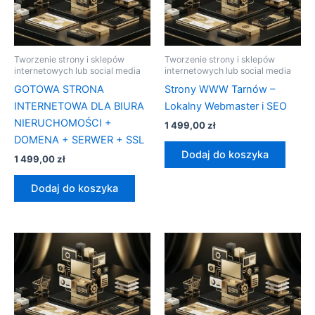
Tworzenie strony i sklepów
Tworzenie strony i sklepów
internetowych lub social media
internetowych lub social media
GOTOWA STRONA
Strony WWW Tarnów –
INTERNETOWA DLA BIURA
Lokalny Webmaster i SEO
NIERUCHOMOŚCI +
1 499,00
zł
DOMENA + SERWER + SSL
Dodaj do koszyka
1 499,00
zł
Dodaj do koszyka