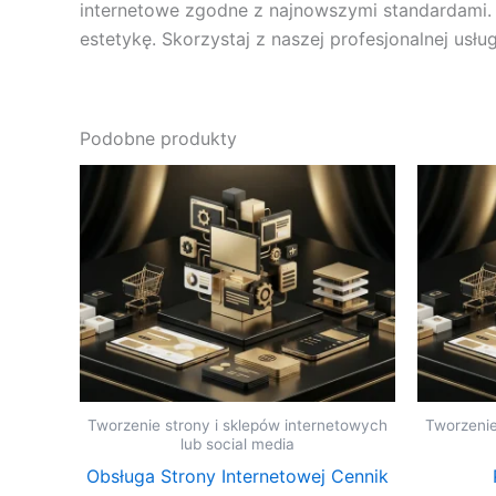
internetowe zgodne z najnowszymi standardami. 
estetykę. Skorzystaj z naszej profesjonalnej usłu
Podobne produkty
Tworzenie strony i sklepów internetowych
Tworzenie
lub social media
Obsługa Strony Internetowej Cennik