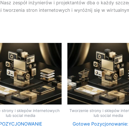
Nasz zespół inżynierów i projektantów dba o każdy szczeg
gi tworzenia stron internetowych i wyróżnij się w wirtualny
 strony i sklepów internetowych
Tworzenie strony i sklepów int
lub social media
lub social media
POZYCJONOWANIE
Gotowe Pozycjonowanie: