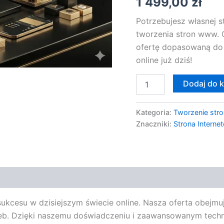
1 499,00
zł
WWW
Potrzebujesz własnej s
tworzenia stron www. 
ofertę dopasowaną do 
online już dziś!
Dodaj do 
Kategoria:
Tworzenie stro
Znaczniki:
Strona Interne
sukcesu w dzisiejszym świecie online. Nasza oferta obej
zeb. Dzięki naszemu doświadczeniu i zaawansowanym tech