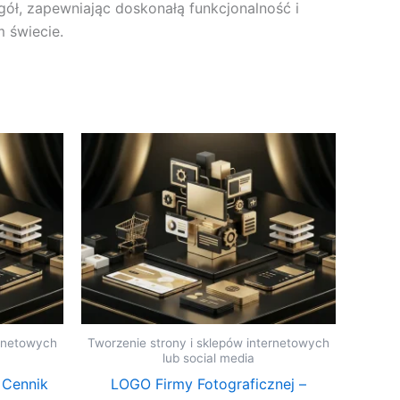
ół, zapewniając doskonałą funkcjonalność i
m świecie.
ernetowych
Tworzenie strony i sklepów internetowych
lub social media
 Cennik
LOGO Firmy Fotograficznej –