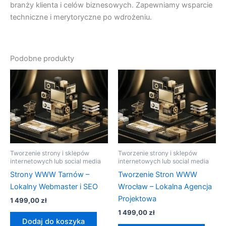
branży klienta i celów biznesowych. Zapewniamy wsparcie
techniczne i merytoryczne po wdrożeniu.
Podobne produkty
Tworzenie strony i sklepów
Tworzenie strony i sklepów
internetowych lub social media
internetowych lub social media
Strony WWW Tarnów –
Tworzenie Stron WWW
Lokalny Webmaster i SEO
Wrocław – Lokalna Agencja
Projektowa
1 499,00
zł
1 499,00
zł
Dodaj do koszyka