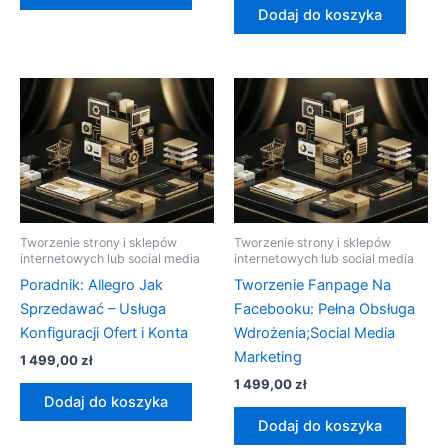
Dodaj do koszyka
Tworzenie strony i sklepów
Tworzenie strony i sklepów
internetowych lub social media
internetowych lub social media
Poradnik: Allegro Jak
Tworzenie Fanpage Na
Sprzedawać – Usługa
Facebooku: Pełna Obsługa
Konfiguracji Ofert i Konta
Wdrożenia;Social Media
Marketing
1 499,00
zł
1 499,00
zł
Dodaj do koszyka
Dodaj do koszyka