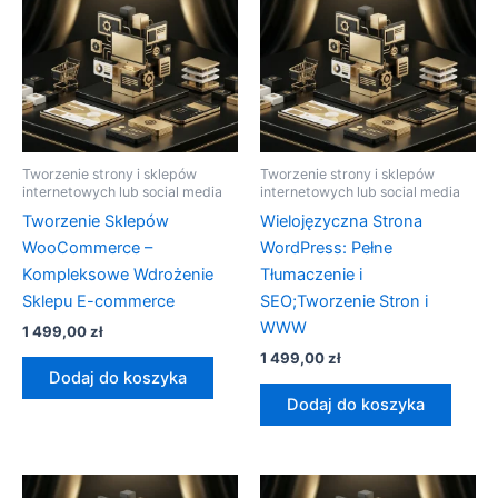
Tworzenie strony i sklepów
Tworzenie strony i sklepów
internetowych lub social media
internetowych lub social media
Tworzenie Sklepów
Wielojęzyczna Strona
WooCommerce –
WordPress: Pełne
Kompleksowe Wdrożenie
Tłumaczenie i
Sklepu E-commerce
SEO;Tworzenie Stron i
WWW
1 499,00
zł
1 499,00
zł
Dodaj do koszyka
Dodaj do koszyka