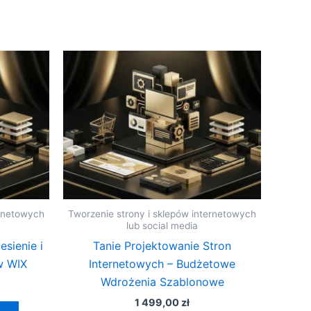
ernetowych
Tworzenie strony i sklepów internetowych
lub social media
esienie i
Tanie Projektowanie Stron
w WIX
Internetowych – Budżetowe
Wdrożenia Szablonowe
1 499,00
zł