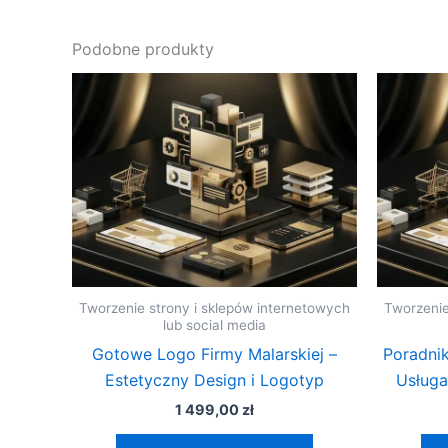
Podobne produkty
Tworzenie strony i sklepów internetowych
Tworzenie
lub social media
Gotowe Logo Firmy Malarskiej –
Poradnik
Estetyczny Design i Logotyp
Usługa
1 499,00
zł