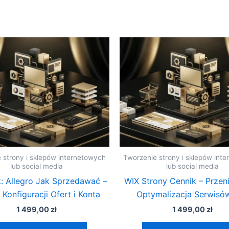
 strony i sklepów internetowych
Tworzenie strony i sklepów int
lub social media
lub social media
: Allegro Jak Sprzedawać –
WIX Strony Cennik – Przeni
 Konfiguracji Ofert i Konta
Optymalizacja Serwisó
1 499,00
zł
1 499,00
zł