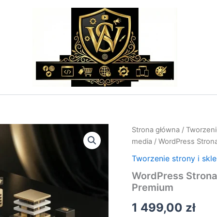
ilość
Strona główna
/
Tworzenie
WordPress
media
/ WordPress Stron
Strona
Internetową
Tworzenie strony i skl
–
WordPress Strona
Wdrożenie
Premium
Strony
Premium
1 499,00
zł