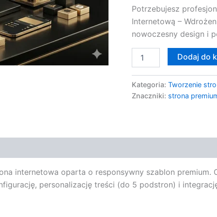
Potrzebujesz profesjon
Internetową – Wdrożeni
nowoczesny design i pe
Dodaj do 
Kategoria:
Tworzenie stro
Znaczniki:
strona premiu
ona internetowa oparta o responsywny szablon premium. Op
gurację, personalizację treści (do 5 podstron) i integra