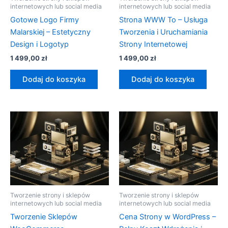
internetowych lub social media
internetowych lub social media
Gotowe Logo Firmy
Strona WWW To – Usługa
Malarskiej – Estetyczny
Tworzenia i Uruchamiania
Design i Logotyp
Strony Internetowej
1 499,00
zł
1 499,00
zł
Dodaj do koszyka
Dodaj do koszyka
Tworzenie strony i sklepów
Tworzenie strony i sklepów
internetowych lub social media
internetowych lub social media
Tworzenie Sklepów
Cena Strony w WordPress –