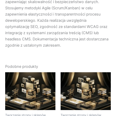
zapewniając skalowalność i bezpieczeństwo danych.
Stosujemy metodyki Agile (Scrum/Kanban) w celu
zapewnienia elastyczności i transparentności procesu
deweloperskiego. Każda realizacja uwzględnia
optymalizację SEO, zgodność ze standardami WCAG oraz
integrację z systemami zarządzania treścią (CMS) lub
headless CMS. Dokumentacja techniczna jest dostarczana
zgodnie z ustalonym zakresem.
Podobne produkty
Tworzenie strony i sklepów
Tworzenie strony i sklepów