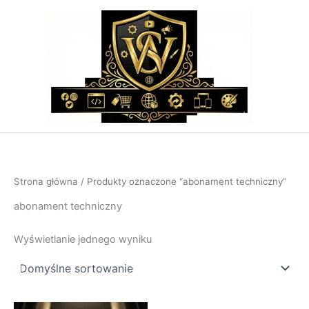
Przejdź
do
treści
Strona główna
/ Produkty oznaczone “abonament techniczny”
abonament techniczny
Wyświetlanie jednego wyniku