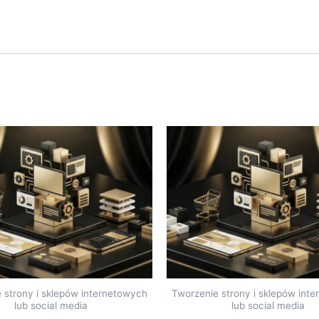
 strony i sklepów internetowych
Tworzenie strony i sklepów int
lub social media
lub social media