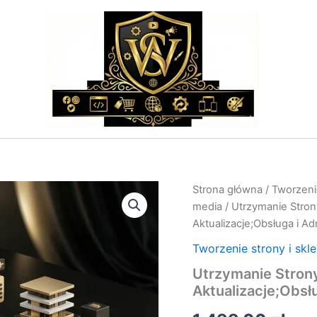
ilość
Strona główna
/
Tworzenie
Utrzymanie
media
/ Utrzymanie Stro
Strony
Aktualizacje;Obsługa i Ad
WWW:
Abonament
Tworzenie strony i skl
Techniczny
Utrzymanie Stron
i
Aktualizacje;Obsługa
Aktualizacje;Obsłu
i
Administracja