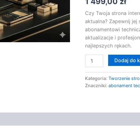
1 499,00
zł
Czy Twoja strona inter
aktualna? Zapewnij jej
abonamentowi technic
aktualizacje i profesj
najlepszych rękach.
Dodaj do 
Kategoria:
Tworzenie stro
Znaczniki:
abonament tec