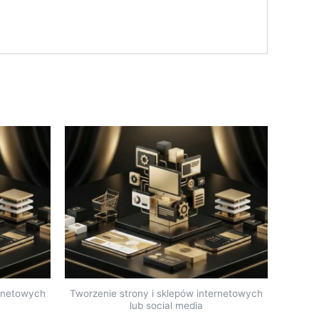
ernetowych
Tworzenie strony i sklepów internetowych
lub social media