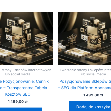
 strony i sklepów internetowych
Tworzenie strony i sklepów int
lub social media
lub social media
 Pozycjonowanie: Cennik
Pozycjonowanie Sklepów 
e – Transparentna Tabela
– SEO dla Platform Abona
Kosztów SEO
1 499,00
zł
1 499,00
zł
Dodaj do koszyka