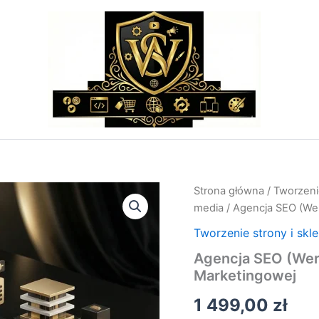
ilość
Strona główna
/
Tworzenie
Agencja
media
/ Agencja SEO (Wert
SEO
(Wertui)
Tworzenie strony i skl
–
Agencja SEO (Wert
Audyt
Marketingowej
i
Optymalizacja
1 499,00
zł
Strategii
Marketingowej