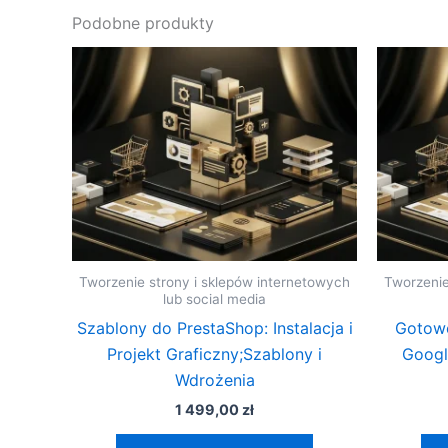
Podobne produkty
Tworzenie strony i sklepów internetowych
Tworzenie
lub social media
Szablony do PrestaShop: Instalacja i
Gotowe
Projekt Graficzny;Szablony i
Googl
Wdrożenia
1 499,00
zł