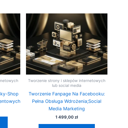
ernetowych
Tworzenie strony i sklepów internetowych
lub social media
Sky-Shop
Tworzenie Fanpage Na Facebooku:
mentowych
Pełna Obsługa Wdrożenia;Social
Media Marketing
1 499,00
zł