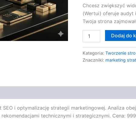
Chcesz zwiększyć wid
(Wertui) oferuje audyt 
Twoja strona zajmował
Dodaj do 
Kategoria:
Tworzenie stro
Znaczniki:
marketing stra
EO i optymalizację strategii marketingowej. Analiza obejm
t z rekomendacjami technicznymi i strategicznymi. Cena: 99