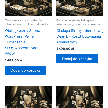
Tworzenie strony i sklepów
Tworzenie strony i sklepów
internetowych lub social media
internetowych lub social media
Wielojęzyczna Strona
Obsługa Strony Internetowej
WordPress: Pełne
Cennik – Koszt Utrzymania i
Tłumaczenie i
Administracji
SEO;Tworzenie Stron i
1 499,00
zł
WWW
Dodaj do koszyka
1 499,00
zł
Dodaj do koszyka