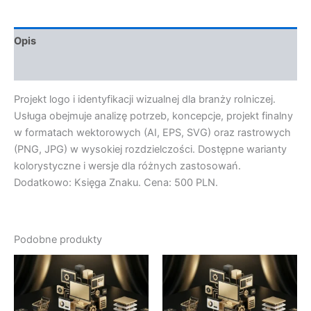
Opis
Opinie (0)
Projekt logo i identyfikacji wizualnej dla branży rolniczej.
Usługa obejmuje analizę potrzeb, koncepcje, projekt finalny
w formatach wektorowych (AI, EPS, SVG) oraz rastrowych
(PNG, JPG) w wysokiej rozdzielczości. Dostępne warianty
kolorystyczne i wersje dla różnych zastosowań.
Dodatkowo: Księga Znaku. Cena: 500 PLN.
Podobne produkty