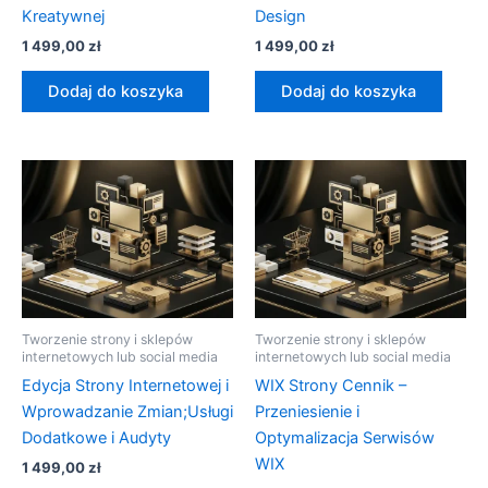
Kreatywnej
Design
1 499,00
zł
1 499,00
zł
Dodaj do koszyka
Dodaj do koszyka
Tworzenie strony i sklepów
Tworzenie strony i sklepów
internetowych lub social media
internetowych lub social media
Edycja Strony Internetowej i
WIX Strony Cennik –
Wprowadzanie Zmian;Usługi
Przeniesienie i
Dodatkowe i Audyty
Optymalizacja Serwisów
WIX
1 499,00
zł