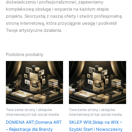
doświadczeniu i profesjonalizmowi, zapewniamy
kompleksową obsługę i wsparcie na każdym etapie
projektu. Skorzystaj z naszej oferty i stwórz profesjonalną
stronę internetową, która przyciągnie uwagę i podkreśli
Twoje artystyczne działania.
Podobne produkty
Tworzenie strony i sklepów
Tworzenie strony i sklepów
internetowych lub social media
internetowych lub social media
DOMENA ART;Domena ART
SKLEP WIX;Sklep na WIX –
– Rejestracja dla Branży
Szybki Start i Nowoczesny