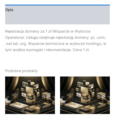
Opis
Opinie (0)
Rejestracja domeny za 1 zł (Wsparcie w Wyborze
Operatora): Usługa obejmuje rejestrację domeny .pl, .com,
.net lub .org. Wsparcie techniczne w wyborze hostingu, w
tym analiza wymagań i rekomendacje. Cena 1 zł.
Podobne produkty