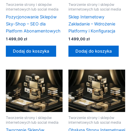
Tworzenie strony i sklepów
Tworzenie strony i sklepów
internetowych lub social media
internetowych lub social media
Pozycjonowanie Sklepów
Sklep Internetowy
Sky-Shop – SEO dla
Zakładanie – Wdrożenie
Platform Abonamentowych
Platformy i Konfiguracja
1 499,00
zł
1 499,00
zł
Dodaj do koszyka
Dodaj do koszyka
Tworzenie strony i sklepów
Tworzenie strony i sklepów
internetowych lub social media
internetowych lub social media
Tworzenie Sklepów
Obsługa Strony Internetowej