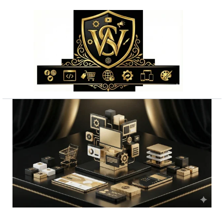
Przejdź
do
treści
ilość
Skuteczne
landing
page
sprzedażowy
cała
Polska
bez
ukrytych
kosztów