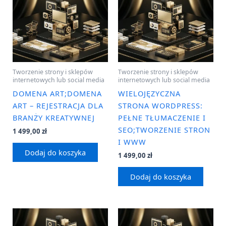
Tworzenie strony i sklepów
Tworzenie strony i sklepów
internetowych lub social media
internetowych lub social media
DOMENA ART;DOMENA
WIELOJĘZYCZNA
ART – REJESTRACJA DLA
STRONA WORDPRESS:
BRANŻY KREATYWNEJ
PEŁNE TŁUMACZENIE I
SEO;TWORZENIE STRON
1 499,00
zł
I WWW
Dodaj do koszyka
1 499,00
zł
Dodaj do koszyka