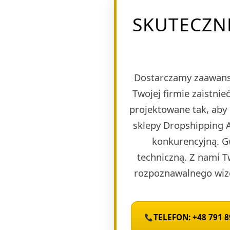
SKUTECZN
Dostarczamy zaawans
Twojej firmie zaistn
projektowane tak, aby
sklepy Dropshipping A
konkurencyjną. G
techniczną. Z nami T
rozpoznawalnego wize
TELEFON: +48 791 8