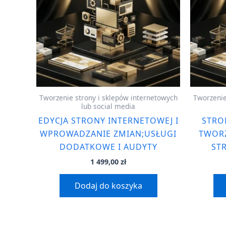
Tworzenie strony i sklepów internetowych
Tworzenie
lub social media
EDYCJA STRONY INTERNETOWEJ I
STRO
WPROWADZANIE ZMIAN;USŁUGI
TWORZ
DODATKOWE I AUDYTY
ST
1 499,00
zł
Dodaj do koszyka