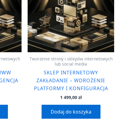
ernetowych
Tworzenie strony i sklepów internetowych
lub social media
 WWW
SKLEP INTERNETOWY
GENCJA
ZAKŁADANIE – WDROŻENIE
PLATFORMY I KONFIGURACJA
1 499,00
zł
Dodaj do koszyka