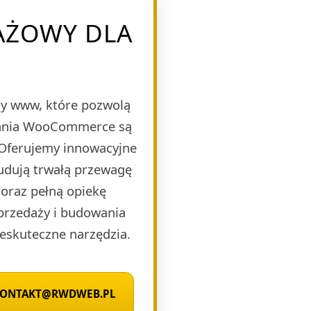
AŻOWY DLA
y www, które pozwolą
ązania WooCommerce są
 Oferujemy innowacyjne
budują trwałą przewagę
oraz pełną opiekę
sprzedaży i budowania
eskuteczne narzędzia.
 KONTAKT@RWDWEB.PL