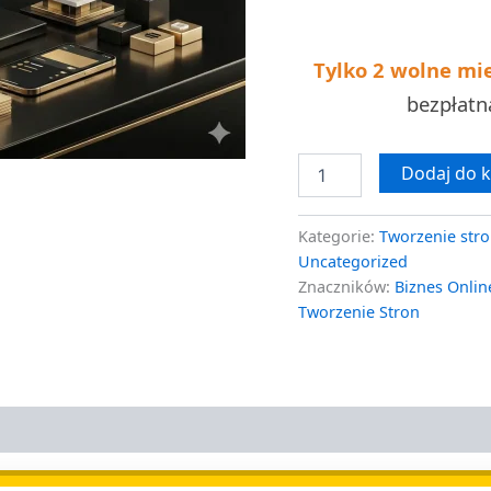
klucz
Tylko 2 wolne mi
bezpłat
Dodaj do 
Kategorie:
Tworzenie stro
Uncategorized
Znaczników:
Biznes Onlin
Tworzenie Stron