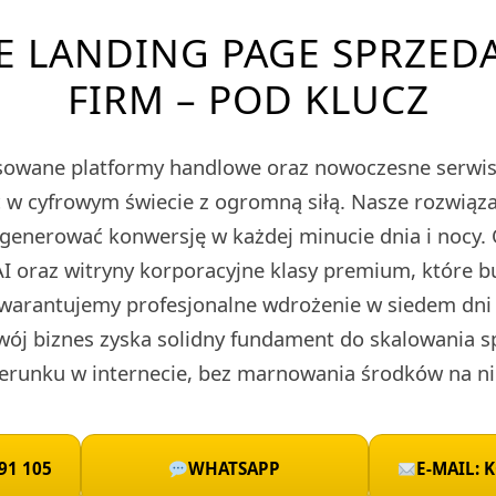
E LANDING PAGE SPRZED
FIRM – POD KLUCZ
owane platformy handlowe oraz nowoczesne serwis
ieć w cyfrowym świecie z ogromną siłą. Nasze rozwi
 generować konwersję w każdej minucie dnia i nocy.
I oraz witryny korporacyjne klasy premium, które 
warantujemy profesjonalne wdrożenie w siedem dni 
wój biznes zyska solidny fundament do skalowania 
runku w internecie, bez marnowania środków na ni
91 105
WHATSAPP
E-MAIL: