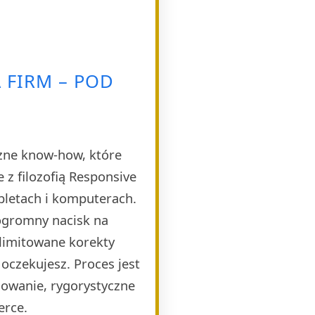
 FIRM – POD
czne know-how, które
 z filozofią Responsive
bletach i komputerach.
 ogromny nacisk na
limitowane korekty
 oczekujesz. Proces jest
dowanie, rygorystyczne
erce.