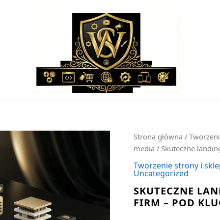
ilość
Strona główna
/
Tworzeni
Skuteczne
media
/ Skuteczne landin
landing
page
Tworzenie strony i skl
Uncategorized
sprzedażowy
dla
SKUTECZNE LAN
firm
FIRM – POD KLU
-
pod