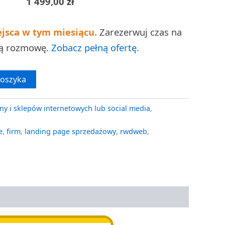
1 499,00
zł
ejsca w tym miesiącu.
Zarezerwuj czas na
ną rozmowę.
Zobacz pełną ofertę
.
koszyka
ny i sklepów internetowych lub social media
,
e
,
firm
,
landing page sprzedażowy
,
rwdweb
,