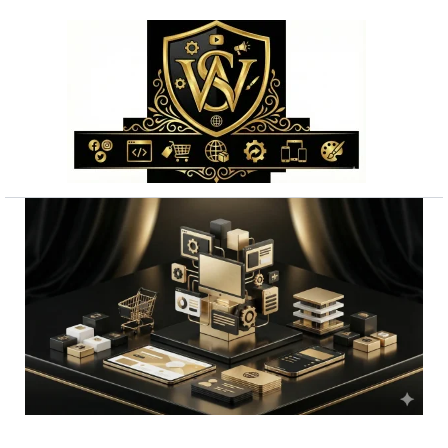
Przejdź
do
treści
ilość
Skuteczne
prowadzenie
fanpage
cała
Polska
bez
ukrytych
kosztów