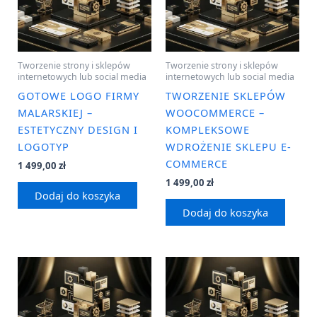
Tworzenie strony i sklepów
Tworzenie strony i sklepów
internetowych lub social media
internetowych lub social media
GOTOWE LOGO FIRMY
TWORZENIE SKLEPÓW
MALARSKIEJ –
WOOCOMMERCE –
ESTETYCZNY DESIGN I
KOMPLEKSOWE
LOGOTYP
WDROŻENIE SKLEPU E-
COMMERCE
1 499,00
zł
1 499,00
zł
Dodaj do koszyka
Dodaj do koszyka