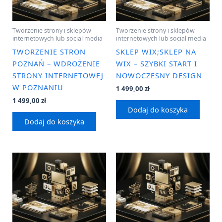
Tworzenie strony i sklepów
Tworzenie strony i sklepów
internetowych lub social media
internetowych lub social media
TWORZENIE STRON
SKLEP WIX;SKLEP NA
POZNAŃ – WDROŻENIE
WIX – SZYBKI START I
STRONY INTERNETOWEJ
NOWOCZESNY DESIGN
W POZNANIU
1 499,00
zł
1 499,00
zł
Dodaj do koszyka
Dodaj do koszyka