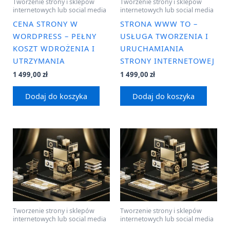
Tworzenie strony i sklepów
Tworzenie strony i sklepów
internetowych lub social media
internetowych lub social media
CENA STRONY W
STRONA WWW TO –
WORDPRESS – PEŁNY
USŁUGA TWORZENIA I
KOSZT WDROŻENIA I
URUCHAMIANIA
UTRZYMANIA
STRONY INTERNETOWEJ
1 499,00
zł
1 499,00
zł
Dodaj do koszyka
Dodaj do koszyka
Tworzenie strony i sklepów
Tworzenie strony i sklepów
internetowych lub social media
internetowych lub social media