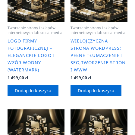
Tworzenie strony i sklepów
Tworzenie strony i sklepów
internetowych lub social media
internetowych lub social media
LOGO FIRMY
WIELOJĘZYCZNA
FOTOGRAFICZNEJ –
STRONA WORDPRESS:
ELEGANCKIE LOGO I
PEŁNE TŁUMACZENIE I
WZÓR WODNY
SEO;TWORZENIE STRON
(WATERMARK)
I WWW
1 499,00
zł
1 499,00
zł
Dodaj do koszyka
Dodaj do koszyka