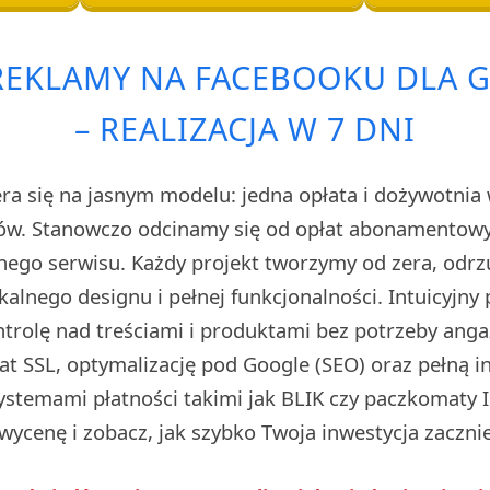
REKLAMY NA FACEBOOKU DLA 
– REALIZACJA W 7 DNI
ra się na jasnym modelu: jedna opłata i dożywotnia 
ów. Stanowczo odcinamy się od opłat abonamentowyc
snego serwisu. Każdy projekt tworzymy od zera, odrz
kalnego designu i pełnej funkcjonalności. Intuicyjny
ntrolę nad treściami i produktami bez potrzeby anga
at SSL, optymalizację pod Google (SEO) oraz pełną i
ystemami płatności takimi jak BLIK czy paczkomaty In
ycenę i zobacz, jak szybko Twoja inwestycja zacznie