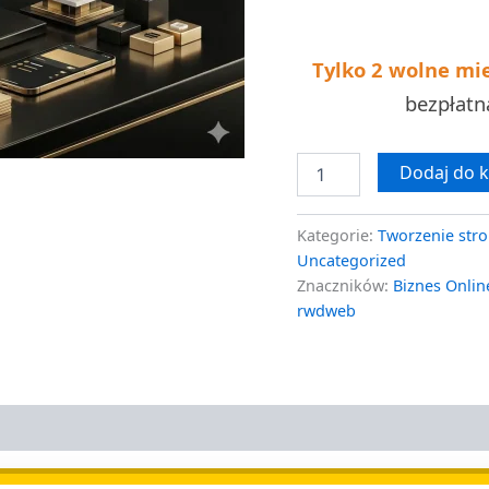
w
7
dni
Tylko 2 wolne mi
bezpłat
Dodaj do 
Kategorie:
Tworzenie stro
Uncategorized
Znaczników:
Biznes Onlin
rwdweb