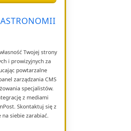
GASTRONOMII
własność Twojej strony
h i prowizyjnych za
ucając powtarzalne
 panel zarządzania CMS
żowania specjalistów.
ntegrację z mediami
Post. Skontaktuj się z
 na siebie zarabiać.