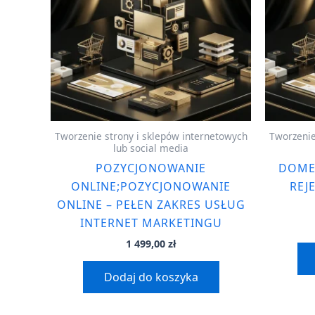
Tworzenie strony i sklepów internetowych
Tworzenie
lub social media
POZYCJONOWANIE
DOME
ONLINE;POZYCJONOWANIE
REJ
ONLINE – PEŁEN ZAKRES USŁUG
INTERNET MARKETINGU
1 499,00
zł
Dodaj do koszyka