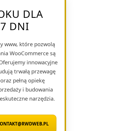
OKU DLA
7 DNI
y www, które pozwolą
ązania WooCommerce są
 Oferujemy innowacyjne
budują trwałą przewagę
oraz pełną opiekę
sprzedaży i budowania
eskuteczne narzędzia.
 KONTAKT@RWDWEB.PL