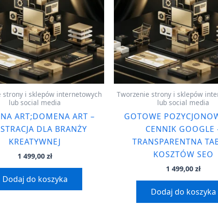
 strony i sklepów internetowych
Tworzenie strony i sklepów int
lub social media
lub social media
NA ART;DOMENA ART –
GOTOWE POZYCJONOW
ESTRACJA DLA BRANŻY
CENNIK GOOGLE 
KREATYWNEJ
TRANSPARENTNA TA
KOSZTÓW SEO
1 499,00
zł
1 499,00
zł
Dodaj do koszyka
Dodaj do koszyka