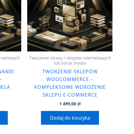
ernetowych
Tworzenie strony i sklepów internetowych
lub social media
ANIE:
TWORZENIE SKLEPÓW
–
WOOCOMMERCE –
BELA
KOMPLEKSOWE WDROŻENIE
SKLEPU E-COMMERCE
1 499,00
zł
Dodaj do koszyka