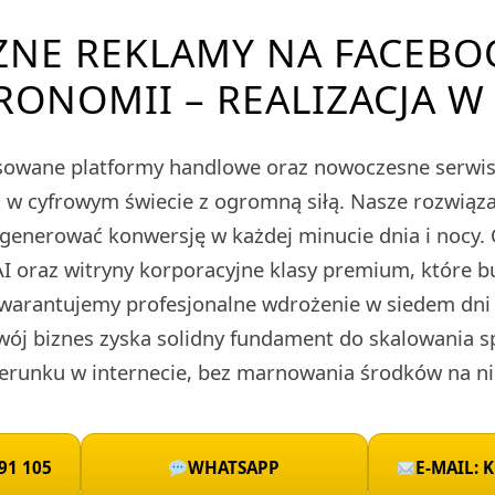
ZNE REKLAMY NA FACEBO
RONOMII – REALIZACJA W 
owane platformy handlowe oraz nowoczesne serwis
ieć w cyfrowym świecie z ogromną siłą. Nasze rozwi
 generować konwersję w każdej minucie dnia i nocy.
I oraz witryny korporacyjne klasy premium, które 
warantujemy profesjonalne wdrożenie w siedem dni 
wój biznes zyska solidny fundament do skalowania 
runku w internecie, bez marnowania środków na ni
91 105
WHATSAPP
E-MAIL: