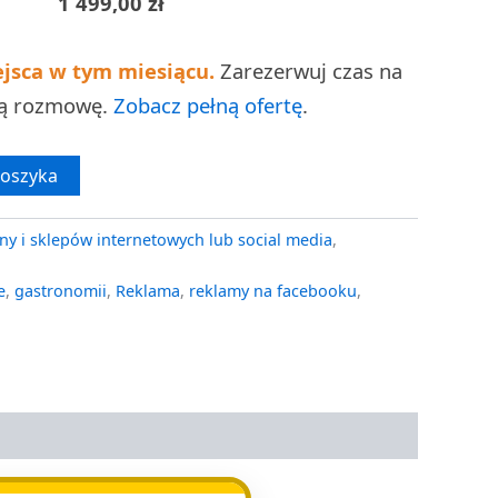
1 499,00
zł
ejsca w tym miesiącu.
Zarezerwuj czas na
ną rozmowę.
Zobacz pełną ofertę
.
koszyka
ny i sklepów internetowych lub social media
,
e
,
gastronomii
,
Reklama
,
reklamy na facebooku
,