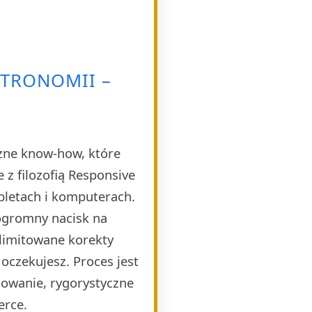
TRONOMII –
czne know-how, które
 z filozofią Responsive
bletach i komputerach.
 ogromny nacisk na
limitowane korekty
 oczekujesz. Proces jest
dowanie, rygorystyczne
erce.