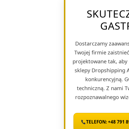
SKUTEC
GAST
Dostarczamy zaawans
Twojej firmie zaistn
projektowane tak, aby
sklepy Dropshipping A
konkurencyjną. G
techniczną. Z nami T
rozpoznawalnego wize
TELEFON: +48 791 8