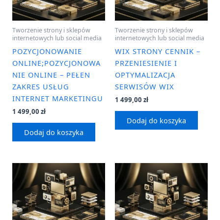
Tworzenie strony i sklepów
Tworzenie strony i sklepów
internetowych lub social media
internetowych lub social media
POZYCJONOWANIE
WIX STRONY CENNIK –
ONLINE;POZYCJONOWA
PRZENIESIENIE I
NIE ONLINE – PEŁEN
OPTYMALIZACJA
ZAKRES USŁUG
SERWISÓW WIX
INTERNET MARKETINGU
1 499,00
zł
1 499,00
zł
Dodaj do koszyka
Dodaj do koszyka