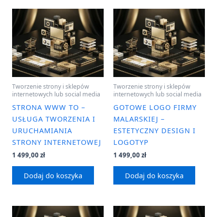
Tworzenie strony i sklepów
Tworzenie strony i sklepów
internetowych lub social media
internetowych lub social media
STRONA WWW TO –
GOTOWE LOGO FIRMY
USŁUGA TWORZENIA I
MALARSKIEJ –
URUCHAMIANIA
ESTETYCZNY DESIGN I
STRONY INTERNETOWEJ
LOGOTYP
1 499,00
zł
1 499,00
zł
Dodaj do koszyka
Dodaj do koszyka