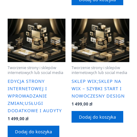
Tworzenie strony i sklepów
Tworzenie strony i sklepów
internetowych lub social media
internetowych lub social media
EDYCJA STRONY
SKLEP WIX;SKLEP NA
INTERNETOWEJ I
WIX – SZYBKI START I
WPROWADZANIE
NOWOCZESNY DESIGN
ZMIAN;USŁUGI
1 499,00
zł
DODATKOWE I AUDYTY
Dodaj do koszyka
1 499,00
zł
Dodaj do koszyka