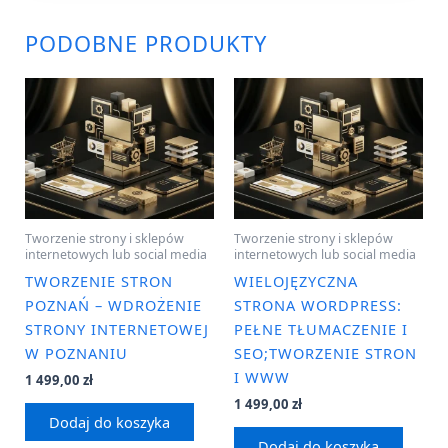
PODOBNE PRODUKTY
Tworzenie strony i sklepów
Tworzenie strony i sklepów
internetowych lub social media
internetowych lub social media
TWORZENIE STRON
WIELOJĘZYCZNA
POZNAŃ – WDROŻENIE
STRONA WORDPRESS:
STRONY INTERNETOWEJ
PEŁNE TŁUMACZENIE I
W POZNANIU
SEO;TWORZENIE STRON
I WWW
1 499,00
zł
1 499,00
zł
Dodaj do koszyka
Dodaj do koszyka