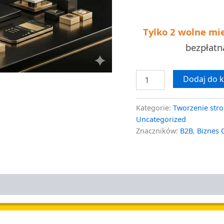
wycena
Tylko 2 wolne mi
bezpłat
Dodaj do 
Kategorie:
Tworzenie stro
Uncategorized
Znaczników:
B2B
,
Biznes 