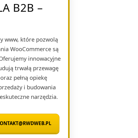
A B2B –
y www, które pozwolą
ązania WooCommerce są
 Oferujemy innowacyjne
budują trwałą przewagę
oraz pełną opiekę
sprzedaży i budowania
eskuteczne narzędzia.
 KONTAKT@RWDWEB.PL