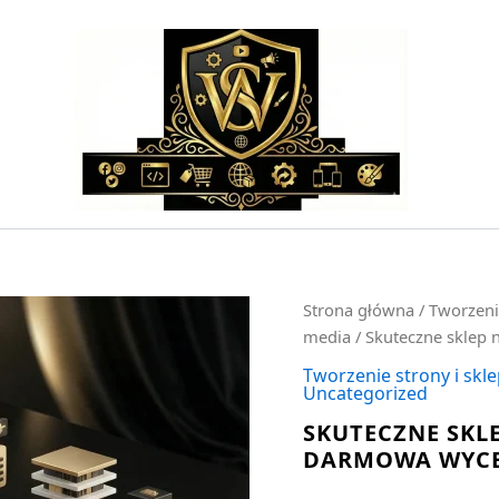
ilość
Strona główna
/
Tworzeni
Skuteczne
media
/ Skuteczne sklep
sklep
na
Tworzenie strony i skl
Uncategorized
shopify
dla
SKUTECZNE SKLE
B2B
DARMOWA WYC
-
darmowa