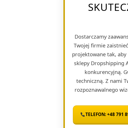
SKUTEC
Dostarczamy zaawans
Twojej firmie zaistn
projektowane tak, aby
sklepy Dropshipping A
konkurencyjną. G
techniczną. Z nami T
rozpoznawalnego wize
TELEFON: +48 791 8