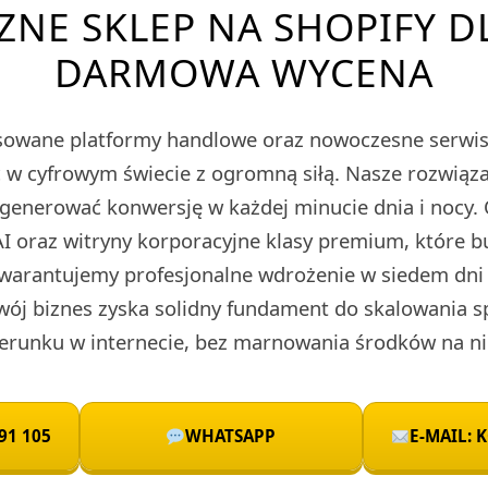
ZNE SKLEP NA SHOPIFY DL
DARMOWA WYCENA
owane platformy handlowe oraz nowoczesne serwis
ieć w cyfrowym świecie z ogromną siłą. Nasze rozwi
 generować konwersję w każdej minucie dnia i nocy.
I oraz witryny korporacyjne klasy premium, które 
warantujemy profesjonalne wdrożenie w siedem dni 
wój biznes zyska solidny fundament do skalowania 
runku w internecie, bez marnowania środków na ni
91 105
WHATSAPP
E-MAIL: