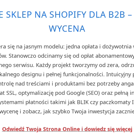
 SKLEP NA SHOPIFY DLA B2B
WYCENA
ra się na jasnym modelu: jedna opłata i dożywotnia 
ów. Stanowczo odcinamy się od opłat abonamentowyc
snego serwisu. Każdy projekt tworzymy od zera, odrz
kalnego designu i pełnej funkcjonalności. Intuicyjny
ntrolę nad treściami i produktami bez potrzeby anga
at SSL, optymalizację pod Google (SEO) oraz pełną i
ystemami płatności takimi jak BLIK czy paczkomaty In
ycenę i zobacz, jak szybko Twoja inwestycja zacznie
Odwiedź Twoja Strona Online i dowiedz się więcej