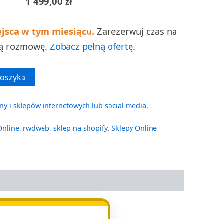
1 499,00
zł
ejsca w tym miesiącu.
Zarezerwuj czas na
ną rozmowę.
Zobacz pełną ofertę
.
koszyka
ny i sklepów internetowych lub social media
,
Online
,
rwdweb
,
sklep na shopify
,
Sklepy Online