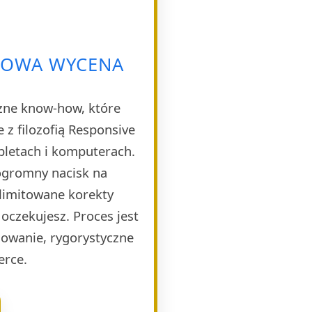
RMOWA WYCENA
czne know-how, które
 z filozofią Responsive
bletach i komputerach.
 ogromny nacisk na
limitowane korekty
 oczekujesz. Proces jest
dowanie, rygorystyczne
erce.