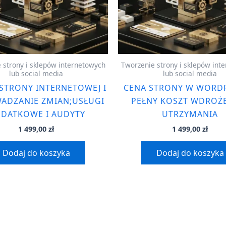
 strony i sklepów internetowych
Tworzenie strony i sklepów int
lub social media
lub social media
 STRONY INTERNETOWEJ I
CENA STRONY W WORDP
ADZANIE ZMIAN;USŁUGI
PEŁNY KOSZT WDROŻE
DATKOWE I AUDYTY
UTRZYMANIA
1 499,00
zł
1 499,00
zł
Dodaj do koszyka
Dodaj do koszyka