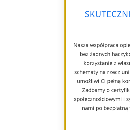
SKUTECZNE
Nasza współpraca opie
bez żadnych haczyk
korzystanie z wła
schematy na rzecz uni
umożliwi Ci pełną ko
Zadbamy o certyfik
społecznościowymi i s
nami po bezpłatną w