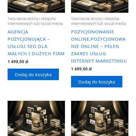
Tworzenie strony i sklepów
Tworzenie strony i sklepów
internetowych lub social media
internetowych lub social media
AGENCJA
POZYCJONOWANIE
POZYCJONUJĄCA –
ONLINE;POZYCJONOWA
USŁUGI SEO DLA
NIE ONLINE – PEŁEN
MAŁYCH I DUŻYCH FIRM
ZAKRES USŁUG
INTERNET MARKETINGU
1 499,00
zł
1 499,00
zł
Dodaj do koszyka
Dodaj do koszyka