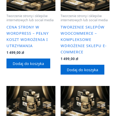
Tworzenie strony i sklepów
Tworzenie strony i sklepów
internetowych lub social media
internetowych lub social media
CENA STRONY W
TWORZENIE SKLEPÓW
WORDPRESS – PEŁNY
WOOCOMMERCE –
KOSZT WDROŻENIA I
KOMPLEKSOWE
UTRZYMANIA
WDROŻENIE SKLEPU E-
COMMERCE
1 499,00
zł
1 499,00
zł
Dodaj do koszyka
Dodaj do koszyka