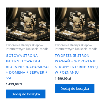
Tworzenie strony i sklepów
Tworzenie strony i sklepów
internetowych lub social media
internetowych lub social media
GOTOWA STRONA
TWORZENIE STRON
INTERNETOWA DLA
POZNAŃ – WDROŻENIE
BIURA NIERUCHOMOŚCI
STRONY INTERNETOWEJ
+ DOMENA + SERWER +
W POZNANIU
SSL
1 499,00
zł
1 499,00
zł
Dodaj do koszyka
Dodaj do koszyka