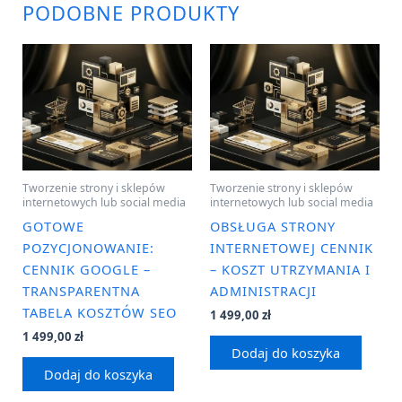
PODOBNE PRODUKTY
Tworzenie strony i sklepów
Tworzenie strony i sklepów
internetowych lub social media
internetowych lub social media
GOTOWE
OBSŁUGA STRONY
POZYCJONOWANIE:
INTERNETOWEJ CENNIK
CENNIK GOOGLE –
– KOSZT UTRZYMANIA I
TRANSPARENTNA
ADMINISTRACJI
TABELA KOSZTÓW SEO
1 499,00
zł
1 499,00
zł
Dodaj do koszyka
Dodaj do koszyka