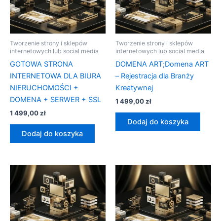
Tworzenie strony i sklepów
Tworzenie strony i sklepów
internetowych lub social media
internetowych lub social media
GOTOWA STRONA
DOMENA ART;Domena ART
INTERNETOWA DLA BIURA
– Rejestracja dla Branży
NIERUCHOMOŚCI +
Kreatywnej
DOMENA + SERWER + SSL
1 499,00
zł
1 499,00
zł
Dodaj do koszyka
Dodaj do koszyka