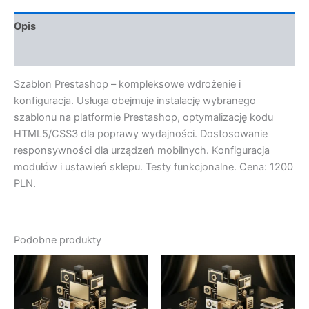
Opis
Opinie (0)
Szablon Prestashop – kompleksowe wdrożenie i
konfiguracja. Usługa obejmuje instalację wybranego
szablonu na platformie Prestashop, optymalizację kodu
HTML5/CSS3 dla poprawy wydajności. Dostosowanie
responsywności dla urządzeń mobilnych. Konfiguracja
modułów i ustawień sklepu. Testy funkcjonalne. Cena: 1200
PLN.
Podobne produkty